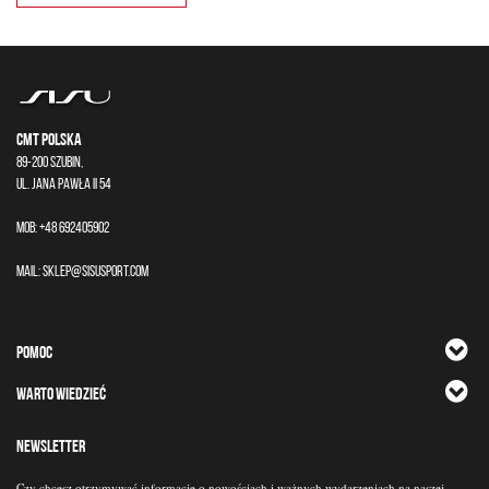
CMT Polska
89-200 Szubin,
ul. Jana Pawła II 54
Mob: +48 692405902
Mail:
sklep@sisusport.com
POMOC
WARTO WIEDZIEĆ
NEWSLETTER
Czy chcesz otrzymywać informacje o nowościach i ważnych wydarzeniach na naszej