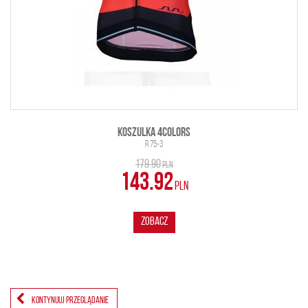
KOSZULKA 4COLORS
R 75-3
179.90
PLN
143.92
PLN
ZOBACZ
KONTYNUUJ PRZEGLĄDANIE