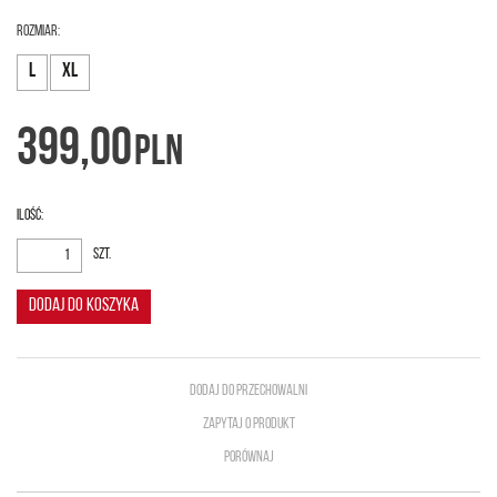
ROZMIAR:
L
XL
399,00
PLN
Ilość
:
szt.
DODAJ DO KOSZYKA
DODAJ DO PRZECHOWALNI
ZAPYTAJ O PRODUKT
PORÓWNAJ