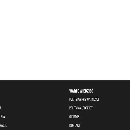
WARTO WIEDZIEĆ
POLITYKA PRYWATNOŚCI
A
POLITYKA „COOKIES”
LNIA
O FIRMIE
MACJĘ
KONTAKT