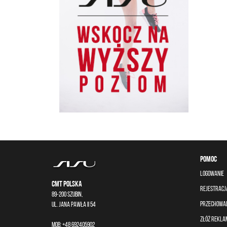
POMOC
LOGOWANIE
CMT Polska
REJESTRACJ
89-200 Szubin,
PRZECHOWA
ul. Jana Pawła II 54
ZŁÓŻ REKLA
Mob: +48 692405902