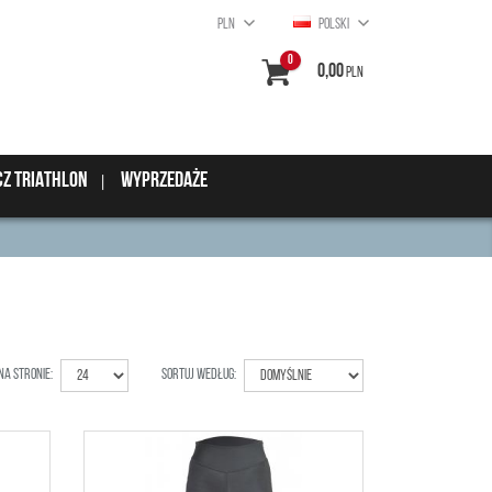
PLN
POLSKI
0
0,00
PLN
CZ TRIATHLON
Wyprzedaże
na stronie
:
Sortuj według
: