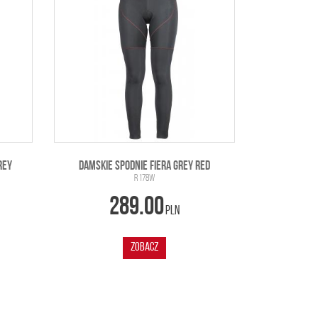
REY
DAMSKIE SPODNIE FIERA GREY RED
R 178W
289.00
PLN
ZOBACZ