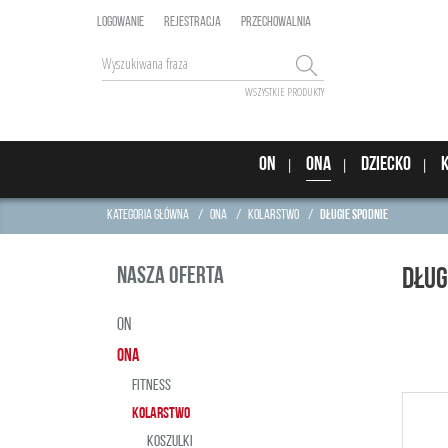
LOGOWANIE
REJESTRACJA
PRZECHOWALNIA
WSZYSTKIE PRODUKTY
ON
ONA
DZIECKO
Kategoria główna
/
ONA
/
kolarstwo
/
długie spodnie
NASZA OFERTA
DŁUG
ON
ONA
FITNESS
KOLARSTWO
KOSZULKI