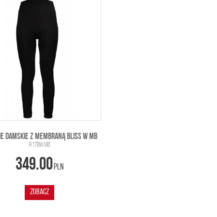
IE DAMSKIE Z MEMBRANĄ BLISS W MB
R 178W MB
349.00
PLN
ZOBACZ