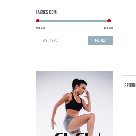
ZAKRES CEN
:
289
349
PLN
PLN
SPODN