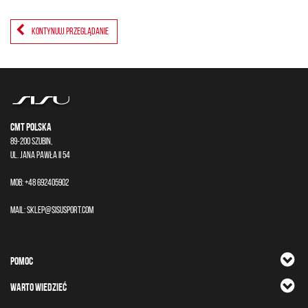
KONTYNUUJ PRZEGLĄDANIE
CMT Polska
89-200 Szubin,
ul. Jana Pawła II 54
Mob: +48 692405902
Mail:
sklep@sisusport.com
POMOC
WARTO WIEDZIEĆ