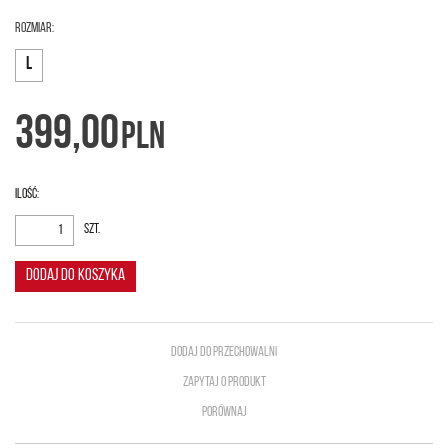
ROZMIAR:
L
399,00
PLN
Ilość
:
szt.
DODAJ DO KOSZYKA
DODAJ DO PRZECHOWALNI
ZAPYTAJ O PRODUKT
PORÓWNAJ